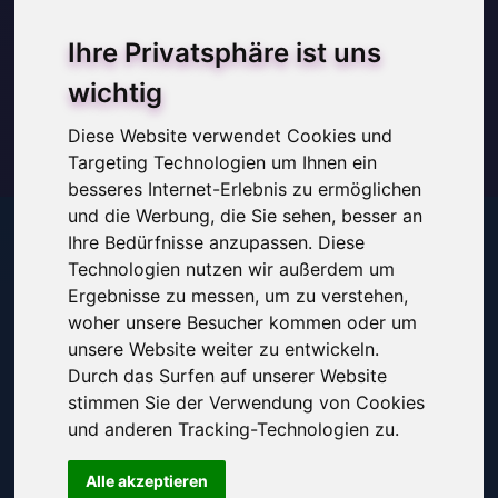
Ihre Privatsphäre ist uns
wichtig
Diese Website verwendet Cookies und
Targeting Technologien um Ihnen ein
besseres Internet-Erlebnis zu ermöglichen
und die Werbung, die Sie sehen, besser an
Ihre Bedürfnisse anzupassen. Diese
Technologien nutzen wir außerdem um
Zu den Sternen! Der Universalillustrator
Ergebnisse zu messen, um zu verstehen,
Jens Rotzsche ist spezialisiert auf
woher unsere Besucher kommen oder um
unsere Website weiter zu entwickeln.
Vielseitigkeit. Er kommt über
Durch das Surfen auf unserer Website
Theatermalerei, Storyboards und 3D-
stimmen Sie der Verwendung von Cookies
und anderen Tracking-Technologien zu.
Animation zur Illustration. Editorial,
Layout, Storyboard, Vektorstyle, Comic,
Alle akzeptieren